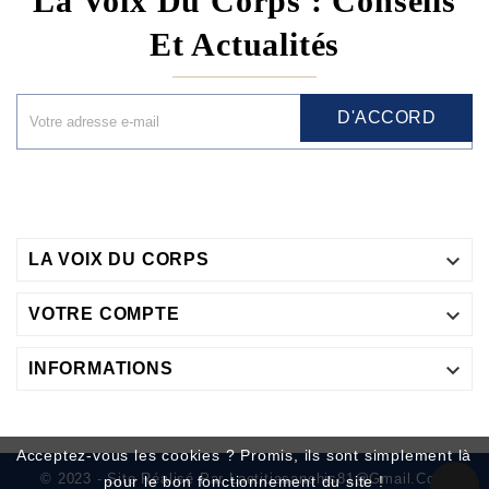
La Voix Du Corps : Conseils
Et Actualités
D'ACCORD

LA VOIX DU CORPS

VOTRE COMPTE

INFORMATIONS
Acceptez-vous les cookies ? Promis, ils sont simplement là
© 2023 - Site Réalisé Par Laetitiasanchis81@gmail.com
pour le bon fonctionnement du site !