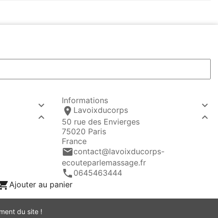
Informations


location_on
Lavoixducorps


50 rue des Envierges
75020 Paris
France
email
contact@lavoixducorps-
ecouteparlemassage.fr
call
0645463444

Ajouter au panier
ment du site !