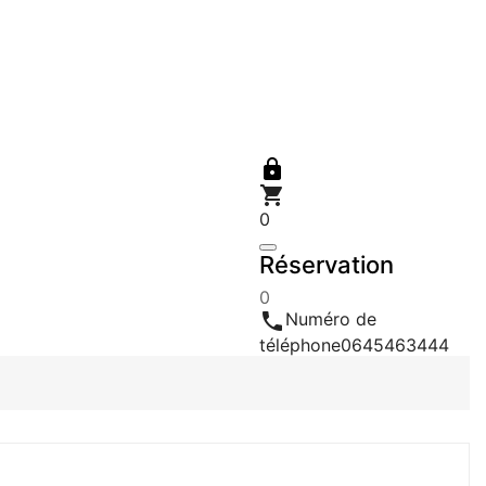


0
Réservation
0

Numéro de
téléphone
0645463444