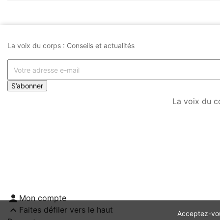
La voix du corps : Conseils et actualités
S’abonner
La voix du c

Mon compte

Faites défiler vers le haut
Acceptez-vous