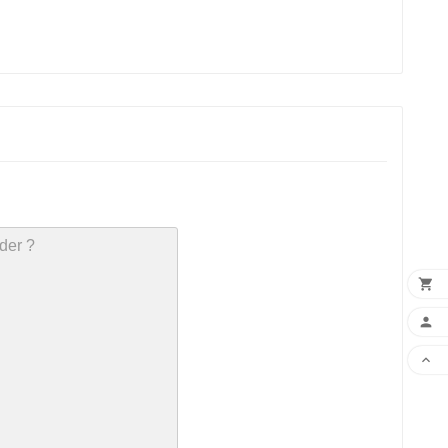


