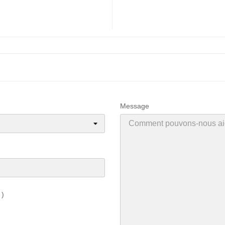
Message
 )