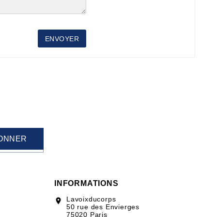
ENVOYER
ONNER
INFORMATIONS
Lavoixducorps
location_on
50 rue des Envierges
75020 Paris